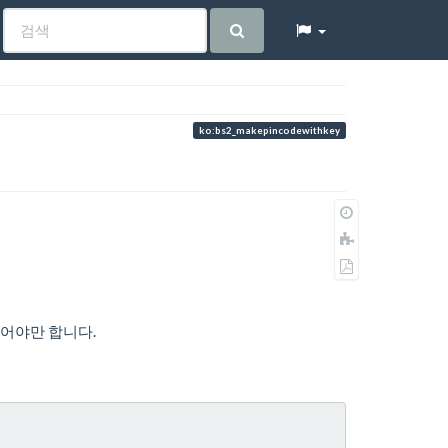
ko:bs2_makepincodewithkey
이
전
책
판
에
PDF
추
로
가
내
보
어야만 합니다.
내
기