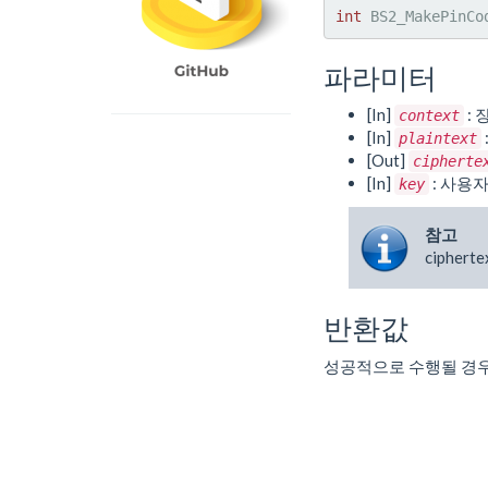
int
 BS2_MakePinCo
파라미터
[In]
: 
context
[In]
plaintext
[Out]
cipherte
[In]
: 사용
key
참고
cipher
반환값
성공적으로 수행될 경