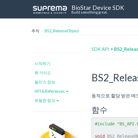
BioStar Device SDK
Build something great.
추적
BS2_ReleaseObject
SDK API
>
BS2_Relea
시작하기
퀵 가이드
BS2_Relea
릴리스 정보
API & References
동적으로 할당 받은 메
유용한 링크
함수
#include "BS_API.
void
 BS2_ReleaseO