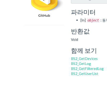
파라미터
[In]
: 
object
반환값
Void
함께 보기
BS2_GetDevices
BS2_GetLog
BS2_GetFilteredLog
BS2_GetUserList