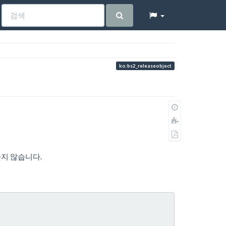
ko:bs2_releaseobject
이
전
책
판
에
PDF
추
로
가
내
하지 않습니다.
보
내
기