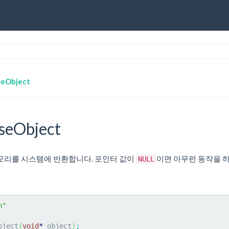
seObject
seObject
모리를 시스템에 반환합니다. 포인터 값이
이면 아무런 동작을 
NULL
h"
bject
(
void
*
 object
)
;