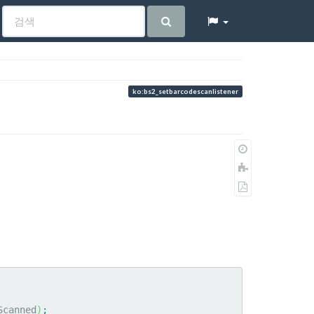
ko:bs2_setbarcodescanlistener
이
전
책
판
에
PDF
추
로
가
내
보
내
기
Scanned
)
;