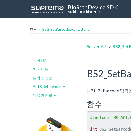
BioStar Device SDK
Build something great.
추적
BS2_SetBarcodeScanListener
Server API
>
BS2_SetB
시작하기
퀵 가이드
BS2_SetBa
릴리스 정보
API & References
[+2.8.2] Barcode
유용한 링크
함수
#include "BS_API.
int
 BS2_SetBarcod