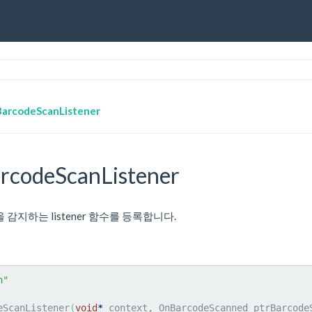
arcodeScanListener
rcodeScanListener
 입력을 감지하는 listener 함수를 등록합니다.
h"
eScanListener
(
void
*
 context, OnBarcodeScanned ptrBarcode