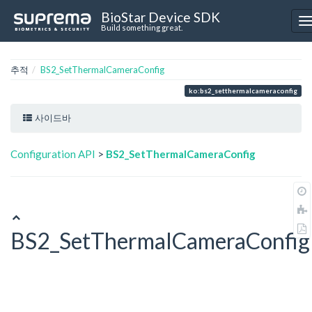
BioStar Device SDK
Build something great.
추적
BS2_SetThermalCameraConfig
ko:bs2_setthermalcameraconfig
사이드바
Configuration API
>
BS2_SetThermalCameraConfig
BS2_SetThermalCameraConfig