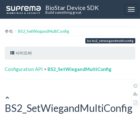
BioStar Device SDK
Build something great.
추적
BS2_SetWiegandMultiConfig
ko:bs2_setwiegandmulticonfig
사이드바
Configuration API
>
BS2_SetWiegandMultiConfig
BS2_SetWiegandMultiConfig