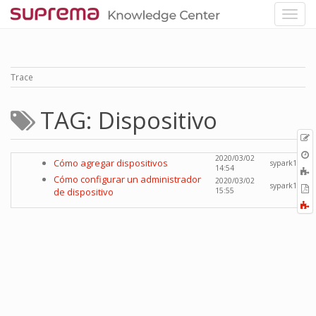
Trace
TAG: Dispositivo
p
O
2020/03/02
Cómo agregar dispositivos
sypark1
r
14:54
A
Cómo configurar un administrador
2020/03/02
t
sypark1
E
de dispositivo
15:55
b
t
F
P
a