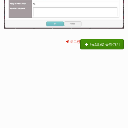
로그인
%s(으)로 돌아가기