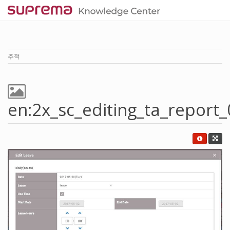
추적
en:2x_sc_editing_ta_report_