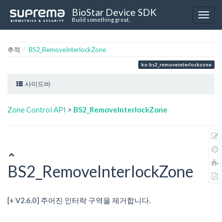
BioStar Device SDK
Build something great.
추적
BS2_RemoveInterlockZone
ko:bs2_removeinterlockzone
사이드바
Zone Control API
>
BS2_RemoveInterlockZone
BS2_RemoveInterlockZone
[+ V2.6.0] 주어진 인터락 구역을 제거합니다.