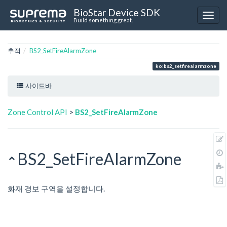
BioStar Device SDK
Build something great.
추적
BS2_SetFireAlarmZone
ko:bs2_setfirealarmzone
사이드바
Zone Control API
>
BS2_SetFireAlarmZone
BS2_SetFireAlarmZone
화재 경보 구역을 설정합니다.