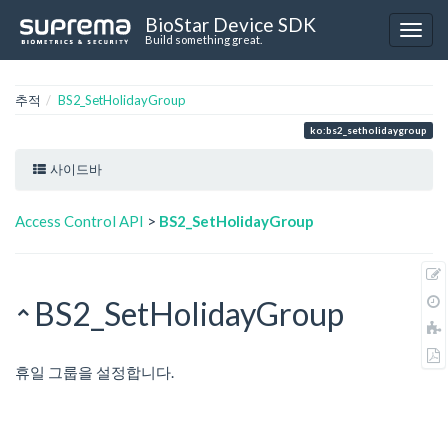
BioStar Device SDK
Build something great.
추적
BS2_SetHolidayGroup
ko:bs2_setholidaygroup
사이드바
Access Control API
>
BS2_SetHolidayGroup
BS2_SetHolidayGroup
휴일 그룹을 설정합니다.