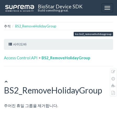
BioStar Device SDK
Build something great.
추적
BS2_RemoveHolidayGroup
ko:bs2_removeholidaygroup
사이드바
Access Control API
>
BS2_RemoveHolidayGroup
BS2_RemoveHolidayGroup
주어진 휴일 그룹을 제거합니다.