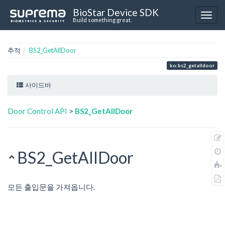
BioStar Device SDK
Build something great.
추적
BS2_GetAllDoor
ko:bs2_getalldoor
사이드바
Door Control API
>
BS2_GetAllDoor
BS2_GetAllDoor
모든 출입문을 가져옵니다.