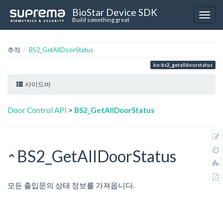
BioStar Device SDK
Build something great.
추적
BS2_GetAllDoorStatus
ko:bs2_getalldoorstatus
사이드바
Door Control API
>
BS2_GetAllDoorStatus
BS2_GetAllDoorStatus
모든 출입문의 상태 정보를 가져옵니다.