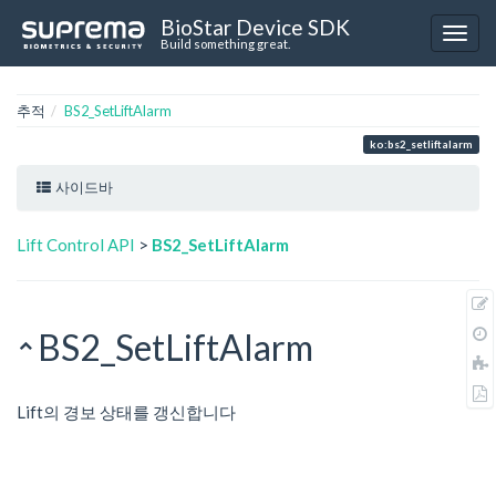
BioStar Device SDK
Build something great.
추적
BS2_SetLiftAlarm
ko:bs2_setliftalarm
사이드바
Lift Control API
>
BS2_SetLiftAlarm
BS2_SetLiftAlarm
Lift의 경보 상태를 갱신합니다