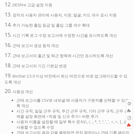
12.
DESFire 고급 설정 지원
13.
장치의 사용자 관리에 사용자, 지문, 얼굴, 카드 개수 표시 지원
14.
추가 가능한 출입 등급 및 출입 그룹 개수 확대
15.
시간 기록 로그 수정 보고서에 수정한 시간을 표시하도록 개선
16.
근태 보고서 생성 동작 개선
17.
근태 보고서의 출근 및 퇴근 항목에 시간만 표시하도록 개선
18.
근태 보고서의 기간 기본값 변경
19.
BioStar 2.5.0 이상 버전에서 최신 버전으로 바로 업그레이드할 수 있
도록 개선
20.
사용성 개선
근태 보고서를 CSV로 내보낼 때 사용자가 구분자를 선택할 수 있도
록 개선
시간 규칙, 일일 근무 규칙, 주간 근무 규칙, 기타 근무 규칙, 근무 스
케줄 설정 화면에 <적용 및 신규 추가> 버튼 추가
P
사용자 이름을 설정할 때 일부 특수 문자(\, /, :, *, ?, “, ', `, <, >, |, .)를
F
사용할 수 없도록 수정
a
근태 보고서의 결과 값을 클릭하면 편집 팝업이나 근태 기록 페이지