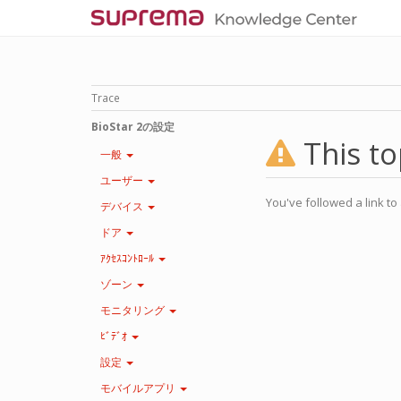
Trace
BioStar 2の設定
This to
一般
ユーザー
You've followed a link to 
デバイス
ドア
ｱｸｾｽｺﾝﾄﾛｰﾙ
ゾーン
モニタリング
ﾋﾞﾃﾞｵ
設定
モバイルアプリ