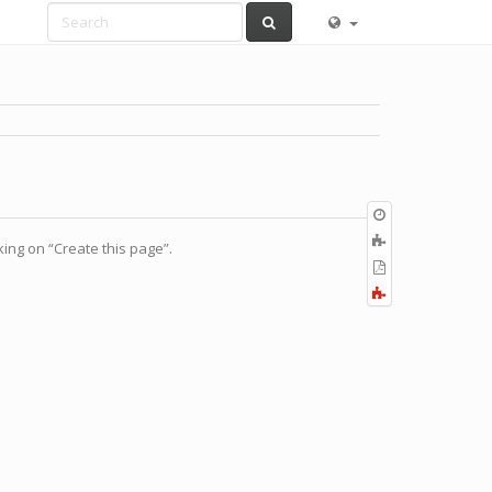
Old
revisions
ブ
cking on “Create this page”.
ッ
PDF
ク
の
全
に
出
て
追
力
展
加
開
す
る
／
折
り
畳
む