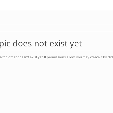
pic does not exist yet
a topic that doesn't exist yet. If permissions allow, you may create it by cli