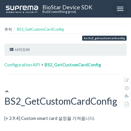
BioStar Device SDK
Build something great.
추적
BS2_GetCustomCardConfig
ko:bs2_getcustomcardconfig
사이드바
Configuration API
>
BS2_GetCustomCardConfig
BS2_GetCustomCardConfig
[+ 2.9.4] Custom smart card 설정을 가져옵니다.