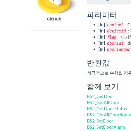
파라미터
[In]
: C
context
[In]
:
deviceId
[In]
: 제
flag
[In]
: 
doorIds
[In]
doorIdCoun
반환값
성공적으로 수행될 경
함께 보기
BS2_GetDoor
BS2_GetAllDoor
BS2_GetDoorStatus
BS2_GetAllDoorStatu
BS2_SetDoor
BS2_SetDoorAlarm