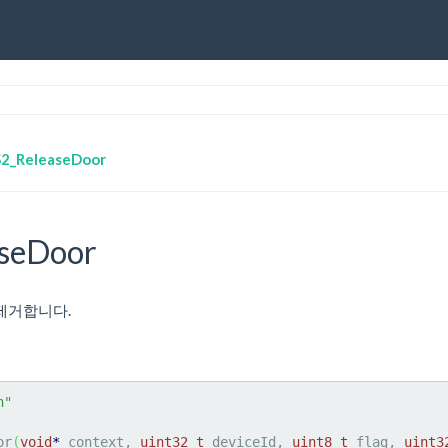
2_ReleaseDoor
seDoor
제거합니다.
h"
or
(
void
*
 context, 
uint32_t
 deviceId, 
uint8_t
 flag, 
uint3