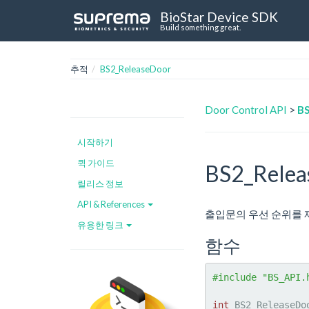
BioStar Device SDK
Build something great.
추적
BS2_ReleaseDoor
Door Control API
>
BS
시작하기
퀵 가이드
BS2_Relea
릴리스 정보
API & References
출입문의 우선 순위를 
유용한 링크
함수
#include "BS_API.
int
 BS2_ReleaseDo