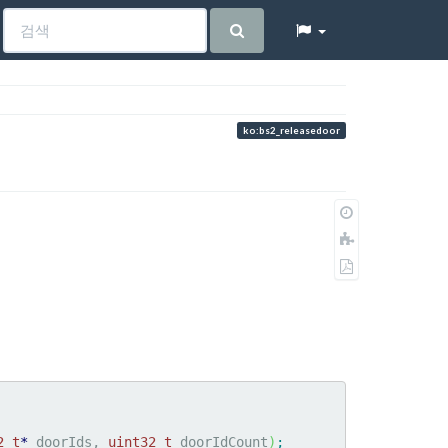
ko:bs2_releasedoor
이
전
책
판
에
PDF
추
로
가
내
보
내
기
2_t
*
 doorIds, 
uint32_t
 doorIdCount
)
;