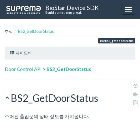
BioStar Device SDK
Build something great.
추적
BS2_GetDoorStatus
ko:bs2_getdoorstatus
사이드바
Door Control API
>
BS2_GetDoorStatus
BS2_GetDoorStatus
주어진 출입문의 상태 정보를 가져옵니다.