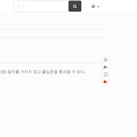
이
전
책
판
인증) 절차를 거치지 않고 출입문을 통과할 수 있다.
에
PDF
추
로
Fold/unfold
가
내
all
보
내
기