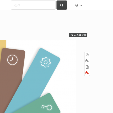
시스템 구성
이
전
책
판
에
PDF
추
로
Fold/unfold
가
내
all
보
내
기