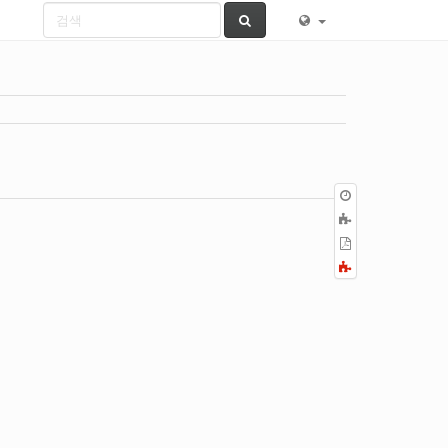
이
전
책
판
에
PDF
추
로
Fold/unfold
가
내
all
보
내
기