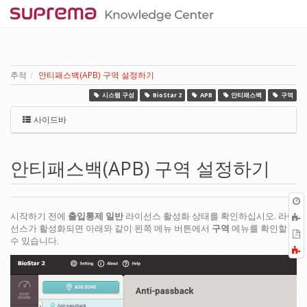
추적
안티패스백(APB) 구역 설정하기
시스템 구성
BioStar 2
APB
안티패스백
구역
사이드바
안티패스백(APB) 구역 설정하기
시작하기 전에
출입통제 일반
라이선스 활성화 상태를 확인하십시오. 라이
선스가 활성화되면 아래와 같이 왼쪽 메뉴 버튼에서
구역
메뉴를 확인할
P
수 있습니다.
F
a