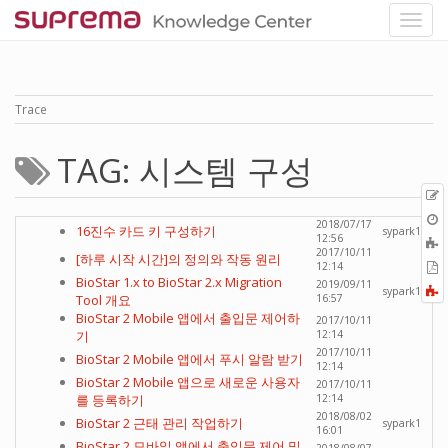
Trace
TAG: 시스템 구성
p
O
2018/07/17
16진수 카드 키 구성하기
sypark1
r
12:56
A
2017/10/11
[하루 시작 시간]의 정의와 작동 원리
t
E
12:14
b
BioStar 1.x to BioStar 2.x Migration
t
2019/09/11
F
sypark1
Tool 개요
16:57
P
a
BioStar 2 Mobile 앱에서 출입문 제어하
2017/10/11
기
12:14
2017/10/11
BioStar 2 Mobile 앱에서 푸시 알람 받기
12:14
BioStar 2 Mobile 앱으로 새로운 사용자
2017/10/11
를 등록하기
12:14
2018/08/02
BioStar 2 근태 관리 작업하기
sypark1
16:01
BioStar 2 모바일 앱에서 출입문 제어 및