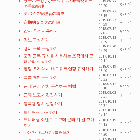
サーバーおよびデバイスの暗号化キー
2019/08/22
sypark1
の手動管理
09:20
2019/09/27
デバイス管理者の構成
sypark1
15:15
2019/08/27
定期的なログの削除
sypark1
14:59
2018/07/12
감사 추적 사용하기
sypark1
17:02
2018/07/12
경보 구성하기
sypark1
16:49
2018/07/20
경비 구역 구성하기
sypark1
14:29
고정 근무 규칙을 사용하는 조직에서 근
2017/10/11
태관리 설정하기
12:14
2018/07/19
공장 초기화 시 네트워크 설정 유지하기
sypark1
13:40
2018/07/11
그룹 매칭 구성하기
sypark1
13:32
2018/07/12
근태 관리 장치 구성하는 방법
sypark1
09:18
2018/08/03
근태 보고서 편집하기
sypark1
12:42
2017/10/11
등록용 장치 설정하기
10:34
2017/10/11
모니터링 사용하기
12:14
모니터링 이벤트 로그에 근태 키 열 추가
2018/07/19
sypark1
하기
14:12
2018/07/11
사용자 내보내기/불러오기
sypark1
11:20
2017/10/11