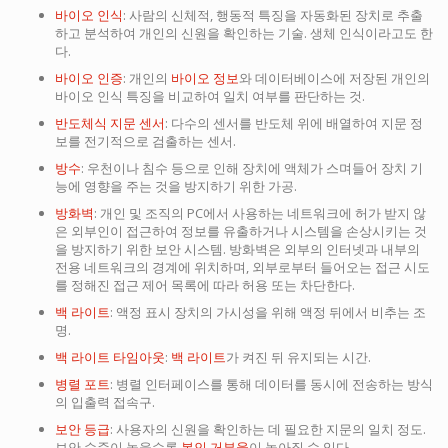
바이오 인식
: 사람의 신체적, 행동적 특징을 자동화된 장치로 추출
하고 분석하여 개인의 신원을 확인하는 기술. 생체 인식이라고도 한
다.
바이오 인증
: 개인의
바이오 정보
와 데이터베이스에 저장된 개인의
바이오 인식 특징을 비교하여 일치 여부를 판단하는 것.
반도체식 지문 센서
: 다수의 센서를 반도체 위에 배열하여 지문 정
보를 전기적으로 검출하는 센서.
방수
: 우천이나 침수 등으로 인해 장치에 액체가 스며들어 장치 기
능에 영향을 주는 것을 방지하기 위한 가공.
방화벽
: 개인 및 조직의 PC에서 사용하는 네트워크에 허가 받지 않
은 외부인이 접근하여 정보를 유출하거나 시스템을 손상시키는 것
을 방지하기 위한 보안 시스템. 방화벽은 외부의 인터넷과 내부의
전용 네트워크의 경계에 위치하며, 외부로부터 들어오는 접근 시도
를 정해진 접근 제어 목록에 따라 허용 또는 차단한다.
백 라이트
: 액정 표시 장치의 가시성을 위해 액정 뒤에서 비추는 조
명.
백 라이트 타임아웃
:
백 라이트
가 켜진 뒤 유지되는 시간.
병렬 포트
: 병렬 인터페이스를 통해 데이터를 동시에 전송하는 방식
의 입출력 접속구.
보안 등급
: 사용자의 신원을 확인하는 데 필요한 지문의 일치 정도.
보안 수준이 높을수록
본인 거부율
이 높아질 수 있다.