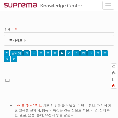
추적
ㅂ
사이드바
#
알파벳
ㄱ
ㄴ
ㄷ
ㄹ
ㅁ
ㅂ
ㅅ
ㅇ
ㅈ
ㅊ
ㅋ
ㅌ
ㅍ
ㅎ
ㅂ
P
F
a
바이오 (인식) 정보
: 개인의 신원을 식별할 수 있는 정보. 개인이 가
진 고유한 신체적, 행동적 특징을 갖는 정보로 지문, 서명, 정맥 패
턴, 얼굴, 음성, 홍채, 유전자 등을 말한다.