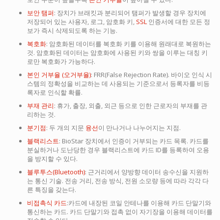
보안 탬퍼
: 장치가 브래킷과 분리되어 탬퍼가 발생할 경우 장치에
저장되어 있는 사용자, 로그, 암호화 키,
SSL
인증서에 대한 모든 정
보가 즉시 삭제되도록 하는 기능.
복호화
: 암호화된 데이터를 복호화 키를 이용해 원래대로 복원하는
것. 암호화된 데이터는 암호화에 사용된 키와 쌍을 이루는 대칭 키
로만 복호화가 가능하다.
본인 거부율 (오거부율)
: FRR(False Rejection Rate). 바이오 인식 시
스템의 정확성을 비교하는 데 사용되는 기준으로서 등록자를 비등
록자로 인식할 확률.
부재 관리
: 휴가, 출장, 외출, 외근 등으로 인한 근로자의 부재를 관
리하는 것.
분기점
: 두 개의 지문
융선
이 만나거나 나누어지는 지점.
블랙리스트
: BioStar 장치에서 인증이 거부되는 카드 목록. 카드를
분실하거나 도난당한 경우 블랙리스트에 카드 ID를 등록하여 오용
을 방지할 수 있다.
블루투스(Bluetooth)
: 근거리에서 양방향 데이터 송수신을 지원하
는 통신 기술. 전송 거리, 전송 방식, 전원 소모량 등에 따라 각각 다
른 특징을 갖는다.
비접촉식 카드
:카드에 내장된 코일 안테나를 이용해 카드 단말기와
통신하는 카드. 카드 단말기와 접촉 없이 자기장을 이용해 데이터를