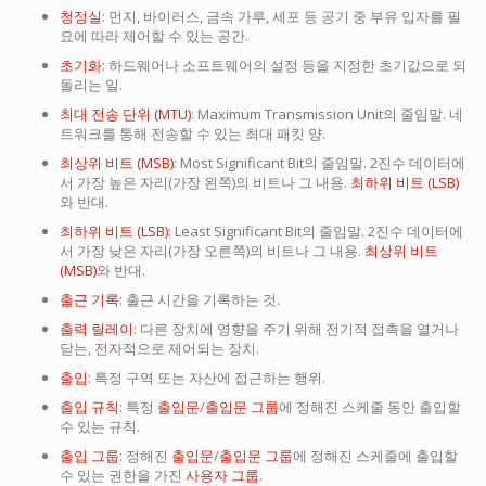
청정실
: 먼지, 바이러스, 금속 가루, 세포 등 공기 중 부유 입자를 필
요에 따라 제어할 수 있는 공간.
초기화
: 하드웨어나 소프트웨어의 설정 등을 지정한 초기값으로 되
돌리는 일.
최대 전송 단위 (MTU)
: Maximum Transmission Unit의 줄임말. 네
트워크를 통해 전송할 수 있는 최대 패킷 양.
최상위 비트 (MSB)
: Most Significant Bit의 줄임말. 2진수 데이터에
서 가장 높은 자리(가장 왼쪽)의 비트나 그 내용.
최하위 비트 (LSB)
와 반대.
최하위 비트 (LSB)
: Least Significant Bit의 줄임말. 2진수 데이터에
서 가장 낮은 자리(가장 오른쪽)의 비트나 그 내용.
최상위 비트
(MSB)
와 반대.
출근 기록
: 출근 시간을 기록하는 것.
출력 릴레이
: 다른 장치에 영향을 주기 위해 전기적 접촉을 열거나
닫는, 전자적으로 제어되는 장치.
출입
: 특정 구역 또는 자산에 접근하는 행위.
출입 규칙
: 특정
출입문
/
출입문 그룹
에 정해진 스케줄 동안 출입할
수 있는 규칙.
출입 그룹
: 정해진
출입문
/
출입문 그룹
에 정해진 스케줄에 출입할
수 있는 권한을 가진
사용자 그룹
.