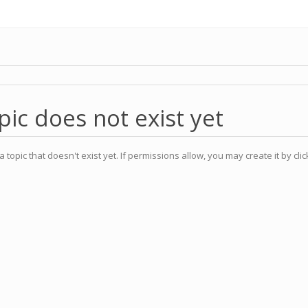
pic does not exist yet
a topic that doesn't exist yet. If permissions allow, you may create it by cli