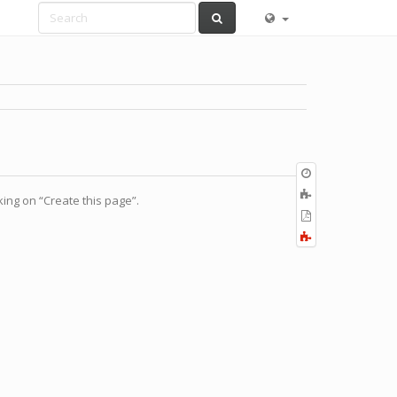
Old
revisions
ブ
cking on “Create this page”.
ッ
PDF
ク
の
全
に
出
て
追
力
展
加
開
す
る
／
折
り
畳
む