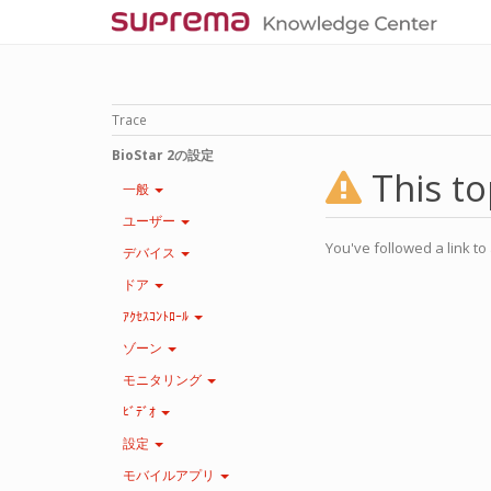
Trace
BioStar 2の設定
This to
一般
ユーザー
You've followed a link to 
デバイス
ドア
ｱｸｾｽｺﾝﾄﾛｰﾙ
ゾーン
モニタリング
ﾋﾞﾃﾞｵ
設定
モバイルアプリ