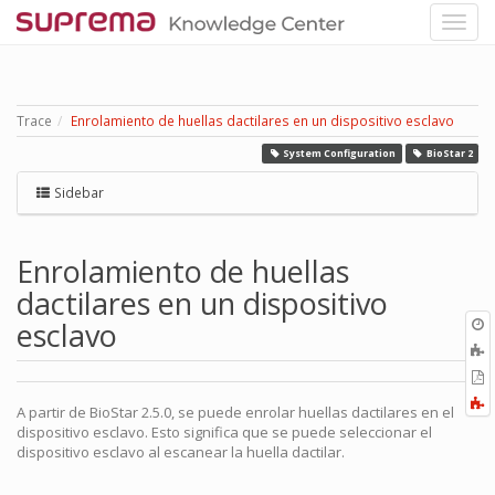
Trace
Enrolamiento de huellas dactilares en un dispositivo esclavo
System Configuration
BioStar 2
Sidebar
Enrolamiento de huellas
dactilares en un dispositivo
O
esclavo
r
A
a
E
l
a
F
A partir de BioStar 2.5.0, se puede enrolar huellas dactilares en el
P
a
dispositivo esclavo. Esto significa que se puede seleccionar el
dispositivo esclavo al escanear la huella dactilar.