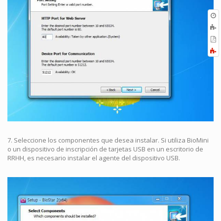
O
r
A
a
E
l
a
F
P
a
7. Seleccione los componentes que desea instalar. Si utiliza BioMini
o un dispositivo de inscripción de tarjetas USB en un escritorio de
RRHH, es necesario instalar el agente del dispositivo USB.