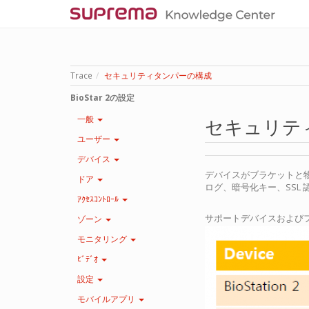
Trace
セキュリティタンパーの構成
BioStar 2の設定
一般
セキュリテ
ユーザー
デバイス
デバイスがブラケットと
ドア
ログ、暗号化キー、SSL
ｱｸｾｽｺﾝﾄﾛｰﾙ
サポートデバイスおよび
ゾーン
モニタリング
ﾋﾞﾃﾞｵ
設定
モバイルアプリ