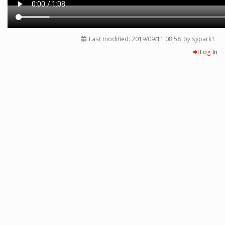
Last modified:
2019/09/11 08:58
by sypark1
Log In