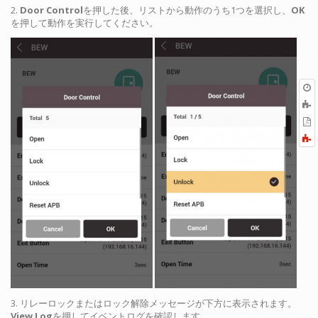
2.
Door Control
を押した後、リストから動作のうち1つを選択し、
OK
を押して動作を実行してください。
O
r
P
3. リレーロックまたはロック解除メッセージが下方に表示されます。
View Log
を押してイベントログを確認します。