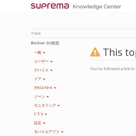
Trace
BioStar 2の設定
This to
一般
ユーザー
You've followed a link to 
デバイス
ドア
ｱｸｾｽｺﾝﾄﾛｰﾙ
ゾーン
モニタリング
ﾋﾞﾃﾞｵ
設定
モバイルアプリ