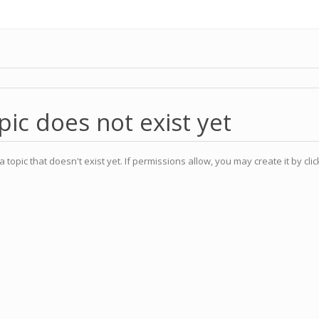
pic does not exist yet
a topic that doesn't exist yet. If permissions allow, you may create it by cli