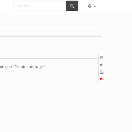
Old
revisions
ブ
cking on “Create this page”.
ッ
PDF
ク
の
全
に
出
て
追
力
展
加
開
す
る
／
折
り
畳
む