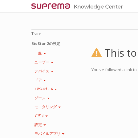
Trace
BioStar 2の設定
This to
一般
ユーザー
You've followed a link to 
デバイス
ドア
ｱｸｾｽｺﾝﾄﾛｰﾙ
ゾーン
モニタリング
ﾋﾞﾃﾞｵ
設定
モバイルアプリ