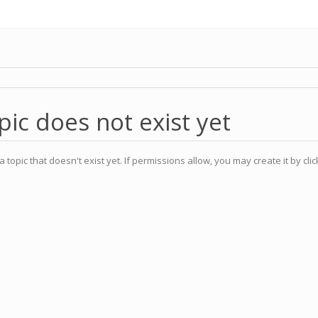
pic does not exist yet
a topic that doesn't exist yet. If permissions allow, you may create it by cli