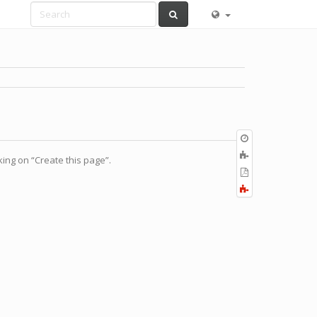
Old
revisions
ブ
cking on “Create this page”.
ッ
PDF
ク
の
全
に
出
て
追
力
展
加
開
す
る
／
折
り
畳
む