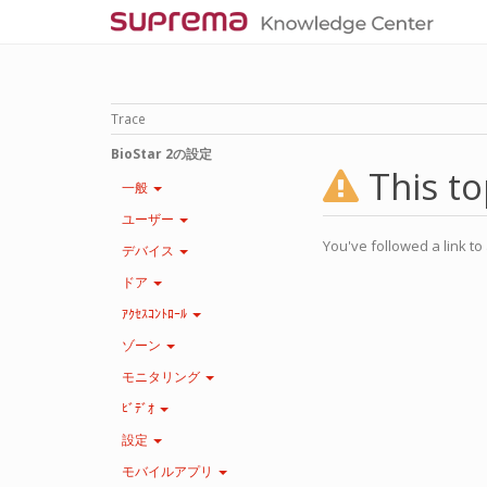
Trace
BioStar 2の設定
This to
一般
ユーザー
You've followed a link to 
デバイス
ドア
ｱｸｾｽｺﾝﾄﾛｰﾙ
ゾーン
モニタリング
ﾋﾞﾃﾞｵ
設定
モバイルアプリ