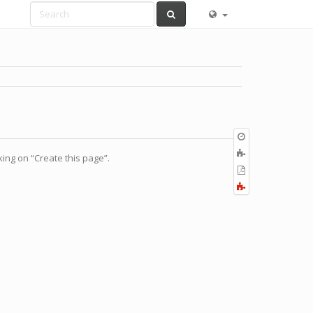
Old
revisions
ブ
cking on “Create this page”.
ッ
PDF
ク
の
全
に
出
て
追
力
展
加
開
す
る
／
折
り
畳
む