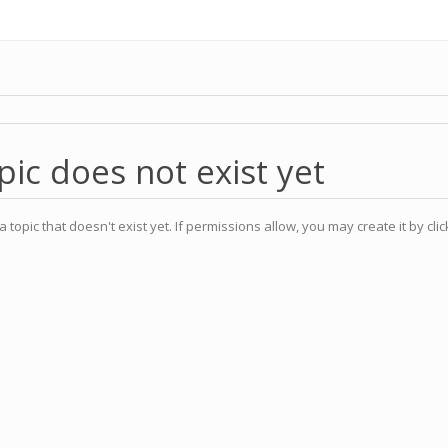
pic does not exist yet
a topic that doesn't exist yet. If permissions allow, you may create it by cli