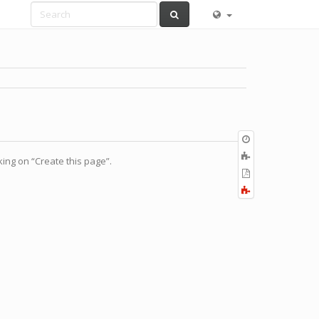
Old
revisions
ブ
cking on “Create this page”.
ッ
PDF
ク
の
全
に
出
て
追
力
展
加
開
す
る
／
折
り
畳
む