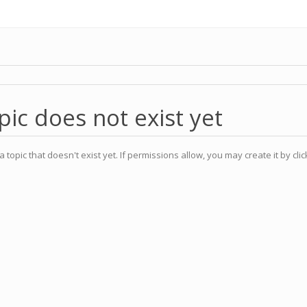
pic does not exist yet
a topic that doesn't exist yet. If permissions allow, you may create it by cli