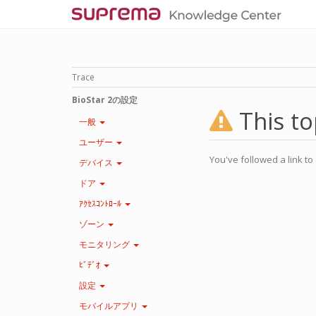
Trace
BioStar 2の設定
This to
一般
ユーザー
You've followed a link to 
デバイス
ドア
ｱｸｾｽｺﾝﾄﾛｰﾙ
ゾーン
モニタリング
ﾋﾞﾃﾞｵ
設定
モバイルアプリ