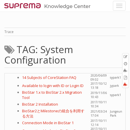
Trace
TAG: System
Configuration
p
O
r
A
t
2020/06/09
E
14 Subjects of CoreStation FAQ
sypark1
09:02
b
t
2017/10/12
F
Available to login with ID or Login ID
jypark
P
13:18
a
BioStar 1.x to BioStar 2.x Migration
2019/11/06
sypark1
Tool
10:43
2017/10/11
BioStar 2 Installation
10:34
BioStar2とMilestoneの統合を利用す
2021/03/24
Jungeun
る方法
17:04
Park
2017/10/11
Connection Mode in BioStar 1
12:14
2017/10/11