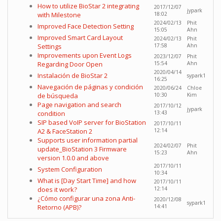
How to utilize BioStar 2 integrating
2017/12/07
jypark
with Milestone
18:02
2024/02/13
Phit
Improved Face Detection Setting
15:05
Ahn
Improved Smart Card Layout
2024/02/13
Phit
Settings
17:58
Ahn
Improvements upon Event Logs
2023/12/07
Phit
Regarding Door Open
15:54
Ahn
2020/04/14
Instalación de BioStar 2
sypark1
16:25
Navegación de páginas y condición
2020/06/24
Chloe
de búsqueda
10:30
Kim
Page navigation and search
2017/10/12
jypark
condition
13:43
SIP based VoIP server for BioStation
2017/10/11
A2 & FaceStation 2
12:14
Supports user information partial
2024/02/07
Phit
update_BioStation 3 Firmware
15:23
Ahn
version 1.0.0 and above
2017/10/11
System Configuration
10:34
What is [Day Start Time] and how
2017/10/11
does it work?
12:14
¿Cómo configurar una zona Anti-
2020/12/08
sypark1
Retorno (APB)?
14:41