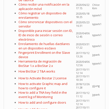
de fábrica
Cómo recibir una notificación en la
2020/06/22
Chloe
aplicación móvil
17:15
Kim
Cómo registrar un dispositivo de
2020/05/18
sypark1
enrolamiento
18:25
Cómo sincronizar dispositivos con el
2020/05/23
sypark1
servidor
16:31
Disponible para iniciar sesión con ID,
2020/04/06
ID de inicio de sesión o correo
sypark1
12:45
electrónico
Enrolamiento de huellas dactilares
2020/03/31
sypark1
en un dispositivo esclavo
17:22
Fingerprint Enrollment on the Slave
2017/10/12
jypark
device
13:26
Herramienta de migración de
2020/04/06
sypark1
BioStar 1.x a BioStar 2.x
12:56
2017/10/11
How BioStar 2 T&A works
12:14
2017/10/11
How to Activate Biostar 2 License
10:34
How to activate Graphic map and
2018/12/26
yjjung
how to configure it
11:28
How to add a TNA key field in the
2017/10/12
jypark
event log of Monitoring
11:12
2017/10/11
How to add and configure doors
12:14
2017/10/11