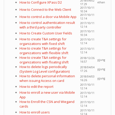
2018/04/02
How to Configure XPass D2
ethan
17:29
2017/10/11
How to Connect to the Web Client
10:34
2017/10/11
How to control a door via Mobile App
12:14
How to control authentication result
2017/10/11
with a third party controller
12:14
2017/10/11
How to Create Custom User Fields
10:34
How to create T&A settings for
2017/10/11
organizations with fixed shift
12:14
How to create T&A settings for
2017/10/11
organizations with flexible shift
12:14
How to create T&A settings for
2018/12/26
yjjung
organizations with floating shift
16:57
How to delete logs periodically
2018/04/04
yjjung
(System Log Level configuration)
17:26
How to delete personal information
2018/04/03
yjjung
when issuing Access on card
16:26
2017/10/11
How to edit the report
12:14
How to enroll a new user via Mobile
2017/10/11
App
12:14
How to Enroll the CSN and Wiegand
2017/10/11
cards
12:14
2017/10/11
How to enroll users
12:14