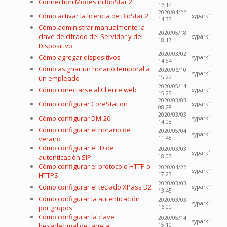
Connection Modes in BioStar 2
12:14
2020/04/22
Cómo activar la licencia de BioStar 2
sypark1
14:33
Cómo administrar manualmente la
2020/05/18
clave de cifrado del Servidor y del
sypark1
18:17
Dispositivo
2020/03/02
Cómo agregar dispositivos
sypark1
14:54
Cómo asignar un horario temporal a
2020/06/10
sypark1
un empleado
15:22
2020/05/14
Cómo conectarse al Cliente web
sypark1
15:25
2020/03/03
Cómo configurar CoreStation
sypark1
08:28
2020/03/03
Cómo configurar DM-20
sypark1
14:08
Cómo configurar el horario de
2020/05/04
sypark1
verano
11:45
Cómo configurar el ID de
2020/03/03
sypark1
autenticación SIP
18:03
Cómo configurar el protocolo HTTP o
2020/04/22
sypark1
HTTPS
17:23
2020/03/03
Cómo configurar el teclado XPass D2
sypark1
13:45
Cómo configurar la autenticación
2020/03/03
sypark1
por grupos
16:00
Cómo configurar la clave
2020/05/14
sypark1
hexadecimal de tarjeta
15:10