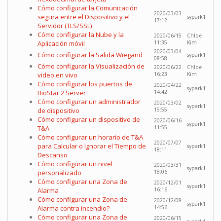
Cómo configurar la Comunicación
2020/03/03
segura entre el Dispositivo y el
sypark1
17:12
Servidor (TLS/SSL)
Cómo configurar la Nube y la
2020/06/15
Chloe
Aplicación móvil
11:35
Kim
2020/03/04
Cómo configurar la Salida Wiegand
sypark1
08:58
Cómo configurar la Visualización de
2020/06/22
Chloe
video en vivo
16:23
Kim
Cómo configurar los puertos de
2020/04/22
sypark1
BioStar 2 Server
14:42
Cómo configurar un administrador
2020/03/02
sypark1
de dispositivo
15:55
Cómo configurar un dispositivo de
2020/06/16
sypark1
T&A
11:55
Cómo configurar un horario de T&A
2020/07/07
para Calcular o Ignorar el Tiempo de
sypark1
18:11
Descanso
Cómo configurar un nivel
2020/03/31
sypark1
personalizado
18:06
Cómo configurar una Zona de
2020/12/01
sypark1
Alarma
16:16
Cómo configurar una Zona de
2020/12/08
sypark1
Alarma contra incendio?
14:56
Cómo configurar una Zona de
2020/06/15