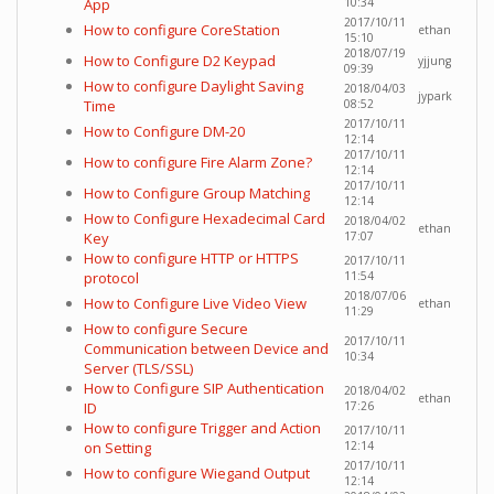
App
10:34
2017/10/11
How to configure CoreStation
ethan
15:10
2018/07/19
How to Configure D2 Keypad
yjjung
09:39
How to configure Daylight Saving
2018/04/03
jypark
Time
08:52
2017/10/11
How to Configure DM-20
12:14
2017/10/11
How to configure Fire Alarm Zone?
12:14
2017/10/11
How to Configure Group Matching
12:14
How to Configure Hexadecimal Card
2018/04/02
ethan
Key
17:07
How to configure HTTP or HTTPS
2017/10/11
protocol
11:54
2018/07/06
How to Configure Live Video View
ethan
11:29
How to configure Secure
2017/10/11
Communication between Device and
10:34
Server (TLS/SSL)
How to Configure SIP Authentication
2018/04/02
ethan
ID
17:26
How to configure Trigger and Action
2017/10/11
on Setting
12:14
2017/10/11
How to configure Wiegand Output
12:14