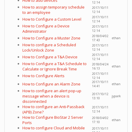
How to add devices
12:14
How to assign temporary schedule
2017/10/11
to an employee
12:14
2017/10/11
How to Configure a Custom Level
12:14
How to Configure a Device
2017/10/11
Administrator
12:14
2018/04/02
How to Configure a Muster Zone
ethan
17:43
How to configure a Scheduled
2017/10/11
Lock/Unlock Zone
12:14
2017/10/11
How to Configure a T&A Device
12:14
How to Configure a T&A Schedule to
2018/04/24
ethan
Calculate or Ignore Break Time
16:13
2017/10/11
How to Configure Alerts
12:14
2017/10/11
How to Configure an Alarm Zone
ethan
14:41
How to configure an alert pop-up
2017/10/12
message when a device is
jypark
13:10
disconnected
How to configure an Anti-Passback
2017/10/11
(APB) Zone?
12:14
How to Configure BioStar 2 Server
2018/04/02
ethan
Ports
17:10
How to configure Cloud and Mobile
2017/10/11