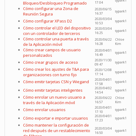
sypark1
Bloqueo/Desbloqueo Programado
17:04
Cómo configurar una Zona de
2020/06/15
sypark1
Reunión Segura
16:37
2020/03/04
Cómo configurar XPass D2
sypark1
10:53
Cómo controlar el LED del dispositivo
2020/03/04
sypark1
con un controlador de terceros
16:25
Cómo controlar una puerta a través
2020/06/22
Chloe
de la Aplicación móvil
16:28
Kim
Cómo crear campos de usuario
2020/04/01
sypark1
personalizados
16:49
2020/11/30
Cómo crear grupos de acceso
sypark1
09:47
Cómo crear los ajustes de T&A para
2020/12/08
sypark1
organizaciones con turno fijo
17:14
2020/04/01
Cómo emitir tarjetas CSN y Wiegand
sypark1
17:58
2020/04/02
Cómo emitir tarjetas inteligentes
sypark1
14:54
Cómo enrolar un nuevo usuario a
2020/06/22
Chloe
través de la Aplicación móvil
16:57
Kim
2020/04/01
Cómo enrolar usuarios
sypark1
17:10
2020/04/01
Cómo exportar e importar usuarios
sypark1
17:23
Cómo mantener la configuración de
2020/03/04
red después de un restablecimiento
sypark1
16:50