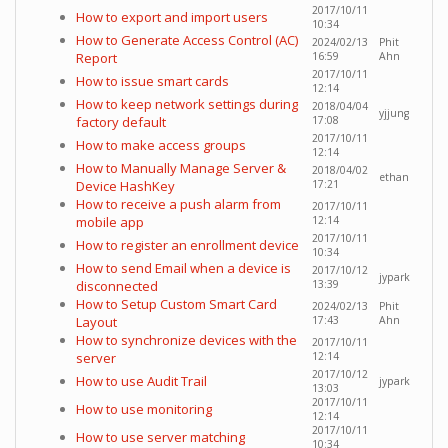
2017/10/11
How to export and import users
10:34
How to Generate Access Control (AC)
2024/02/13
Phit
Report
16:59
Ahn
2017/10/11
How to issue smart cards
12:14
How to keep network settings during
2018/04/04
yjjung
factory default
17:08
2017/10/11
How to make access groups
12:14
How to Manually Manage Server &
2018/04/02
ethan
Device HashKey
17:21
How to receive a push alarm from
2017/10/11
mobile app
12:14
2017/10/11
How to register an enrollment device
10:34
How to send Email when a device is
2017/10/12
jypark
disconnected
13:39
How to Setup Custom Smart Card
2024/02/13
Phit
Layout
17:43
Ahn
How to synchronize devices with the
2017/10/11
server
12:14
2017/10/12
How to use Audit Trail
jypark
13:03
2017/10/11
How to use monitoring
12:14
2017/10/11
How to use server matching
10:34